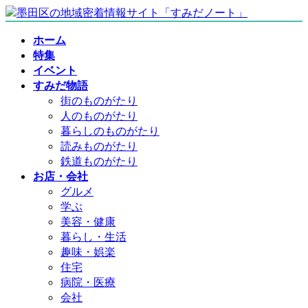
コ
ナ
ン
ビ
ホーム
テ
ゲ
特集
ン
ー
イベント
ツ
シ
すみだ物語
へ
ョ
街のものがたり
ス
ン
人のものがたり
キ
に
暮らしのものがたり
ッ
移
読みものがたり
プ
動
鉄道ものがたり
お店・会社
グルメ
学ぶ
美容・健康
暮らし・生活
趣味・娯楽
住宅
病院・医療
会社