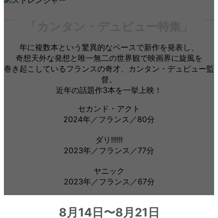
「カンタン・デュピュー特集」
年に複数本という驚異的なペースで新作を発表し、
奇想天外な発想と唯一無二の世界観で映画界に旋風を
巻き起こしているフランスの奇才、カンタン・デュピュー監
督。
近年の話題作3本を一挙上映！
セカンド・アクト
2024年／フランス／80分
ダリ!!!!!!
2023年／フランス／77分
ヤニック
2023年／フランス／67分
8月14日〜8月21日