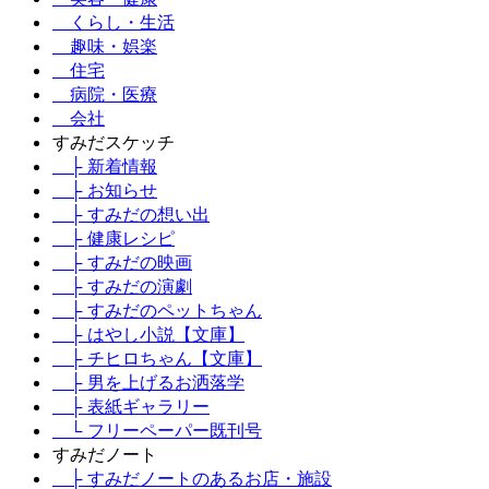
くらし・生活
趣味・娯楽
住宅
病院・医療
会社
すみだスケッチ
├ 新着情報
├ お知らせ
├ すみだの想い出
├ 健康レシピ
├ すみだの映画
├ すみだの演劇
├ すみだのペットちゃん
├ はやし小説【文庫】
├ チヒロちゃん【文庫】
├ 男を上げるお洒落学
├ 表紙ギャラリー
└ フリーペーパー既刊号
すみだノート
├ すみだノートのあるお店・施設