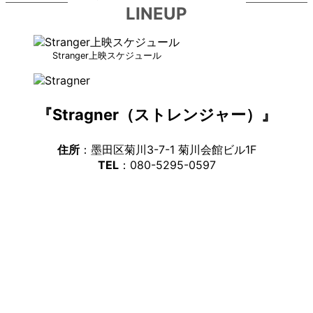
LINEUP
Stranger上映スケジュール
『Stragner（ストレンジャー）』
住所
：墨田区菊川3-7-1 菊川会館ビル1F
TEL
：080-5295-0597
ア
イ
コ
ン
リ
ア
ン
イ
ク
コ
ン