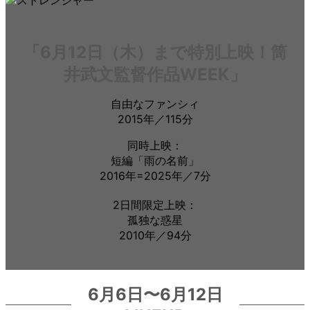
「6月12日（木）まで特別上映！筒
井武文監督作品WEEK」
自由なファンシィ
2015年／115分
同時上映：
短編「雨の名前」
2016年=2025年／7分
2日間限定上映：
孤独な惑星
2010年／94分
6月6日〜6月12日