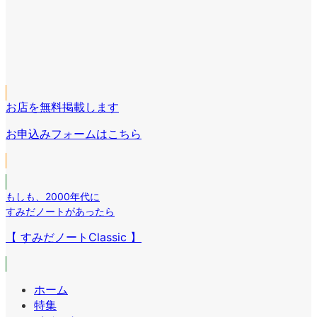
コ
イ
ア
ン
コ
イ
リ
ア
ン
コ
ン
イ
リ
ア
ン
ク
コ
ン
イ
リ
ン
ク
コ
ン
リ
お店を無料掲載します
ン
ク
ン
リ
お申込みフォームはこちら
ク
ン
ク
もしも
、
2000年代に
すみだノートがあったら
【 すみだノートClassic 】
ホーム
特集