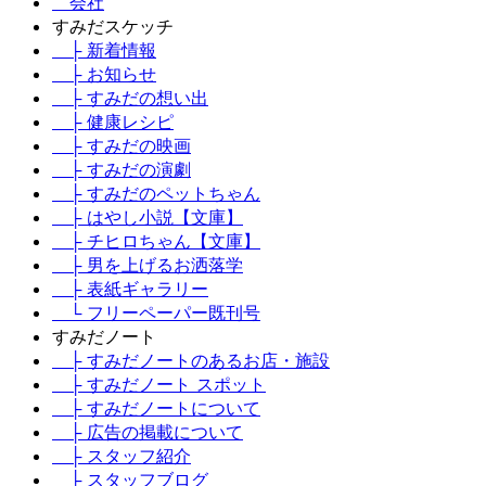
会社
すみだスケッチ
├ 新着情報
├ お知らせ
├ すみだの想い出
├ 健康レシピ
├ すみだの映画
├ すみだの演劇
├ すみだのペットちゃん
├ はやし小説【文庫】
├ チヒロちゃん【文庫】
├ 男を上げるお洒落学
├ 表紙ギャラリー
└ フリーペーパー既刊号
すみだノート
├ すみだノートのあるお店・施設
├ すみだノート スポット
├ すみだノートについて
├ 広告の掲載について
├ スタッフ紹介
├ スタッフブログ