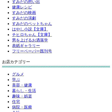
すみだの想い出
健康レシピ
すみだの映画
すみだの演劇
すみだのペットちゃん
はやし小説【文庫】
チヒロちゃん【文庫】
男を上げるお洒落学
表紙ギャラリー
フリーペーパー既刊号
お店カテゴリー
グルメ
学ぶ
美容・健康
暮らし・生活
趣味・娯楽
住宅
病院・医療