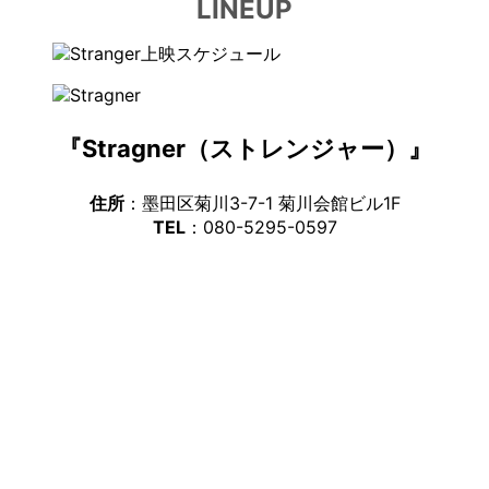
LINEUP
『Stragner（ストレンジャー）』
住所
：墨田区菊川3-7-1 菊川会館ビル1F
TEL
：080-5295-0597
ア
イ
コ
ン
リ
ア
ン
イ
ク
コ
ン
リ
ア
ン
イ