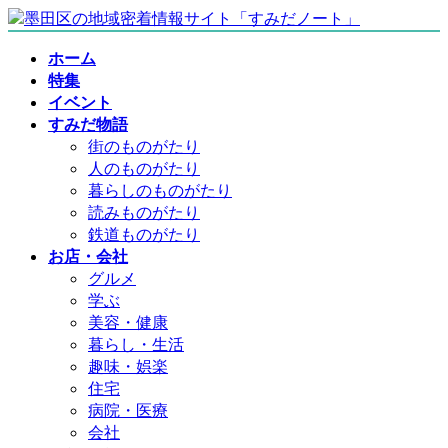
コ
ナ
ン
ビ
ホーム
テ
ゲ
特集
ン
ー
イベント
ツ
シ
すみだ物語
へ
ョ
街のものがたり
ス
ン
人のものがたり
キ
に
暮らしのものがたり
ッ
移
読みものがたり
プ
動
鉄道ものがたり
お店・会社
グルメ
学ぶ
美容・健康
暮らし・生活
趣味・娯楽
住宅
病院・医療
会社