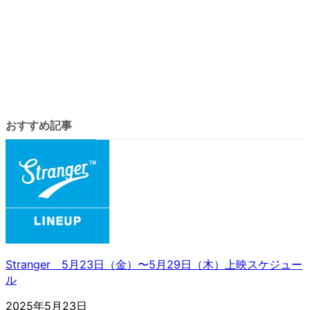
ク
コ
ン
リ
ア
ン
イ
ク
コ
ン
リ
ン
おすすめ記事
ク
Stranger 5月23日（金）〜5月29日（木）上映スケジュー
ル
2025年5月23日